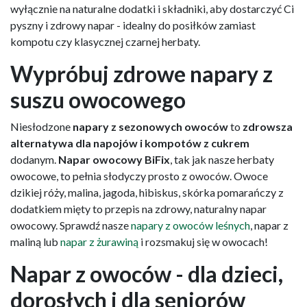
wyłącznie na naturalne dodatki i składniki, aby dostarczyć Ci
pyszny i zdrowy napar - idealny do posiłków zamiast
kompotu czy klasycznej czarnej herbaty.
Wypróbuj zdrowe napary z
suszu owocowego
Niesłodzone
napary z sezonowych owoców
to
zdrowsza
alternatywa dla napojów i kompotów z cukrem
dodanym.
Napar owocowy BiFix
, tak jak nasze herbaty
owocowe, to pełnia słodyczy prosto z owoców. Owoce
dzikiej róży, malina, jagoda, hibiskus, skórka pomarańczy z
dodatkiem mięty to przepis na zdrowy, naturalny napar
owocowy. Sprawdź nasze
napary z owoców leśnych
, napar z
maliną lub
napar z żurawiną
i rozsmakuj się w owocach!
Napar z owoców - dla dzieci,
dorosłych i dla seniorów