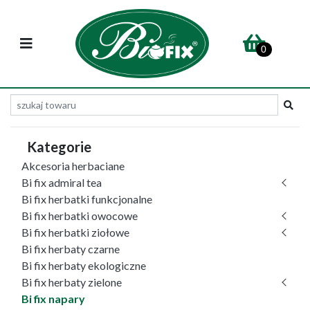
0
Kategorie
Akcesoria herbaciane
Bi fix admiral tea
Bi fix herbatki funkcjonalne
Bi fix herbatki owocowe
Bi fix herbatki ziołowe
Bi fix herbaty czarne
Bi fix herbaty ekologiczne
Bi fix herbaty zielone
Bi fix napary