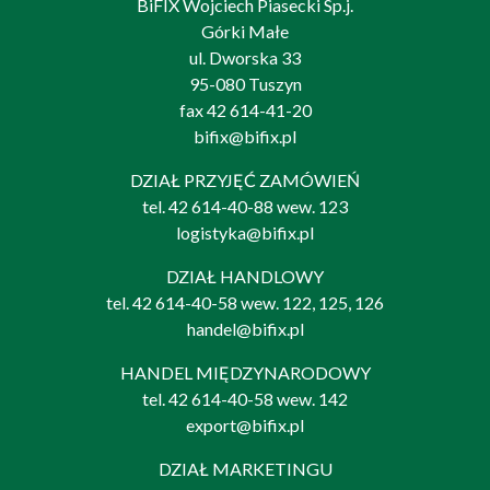
BiFIX Wojciech Piasecki Sp.j.
Górki Małe
ul. Dworska 33
95-080 Tuszyn
fax 42 614-41-20
bifix@bifix.pl
DZIAŁ PRZYJĘĆ ZAMÓWIEŃ
tel.
42 614-40-88
wew. 123
logistyka@bifix.pl
DZIAŁ HANDLOWY
tel.
42 614-40-58
wew. 122, 125, 126
handel@bifix.pl
HANDEL MIĘDZYNARODOWY
tel.
42 614-40-58
wew. 142
export@bifix.pl
DZIAŁ MARKETINGU