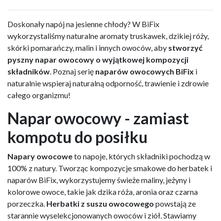
Doskonały napój na jesienne chłody? W BiFix
wykorzystaliśmy naturalne aromaty truskawek, dzikiej róży,
skórki pomarańczy, malin i innych owoców, aby
stworzyć
pyszny napar owocowy o wyjątkowej kompozycji
składników
. Poznaj serię
naparów owocowych BiFix
i
naturalnie wspieraj naturalną odporność, trawienie i zdrowie
całego organizmu!
Napar owocowy - zamiast
kompotu do posiłku
Napary owocowe
to napoje, których składniki pochodzą w
100% z natury. Tworząc kompozycje smakowe do herbatek i
naparów BiFix, wykorzystujemy świeże maliny, jeżyny i
kolorowe owoce, takie jak dzika róża, aronia oraz czarna
porzeczka.
Herbatki z suszu owocowego
powstają ze
starannie wyselekcjonowanych owoców i ziół. Stawiamy