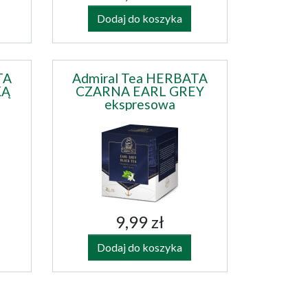
Dodaj do koszyka
TA
Admiral Tea HERBATA
KĄ
CZARNA EARL GREY
ekspresowa
9,99 zł
Dodaj do koszyka