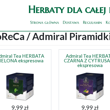
Herbaty dla całej
Strona główna
Dostawa
Regulamin
K
ReCa / Admiral Piramidk
dmiral Tea HERBATA
Admiral Tea HERBA
IELONA ekspresowa
CZARNA Z CYTRUS
ekspresowa
9,99 zł
9,99 zł