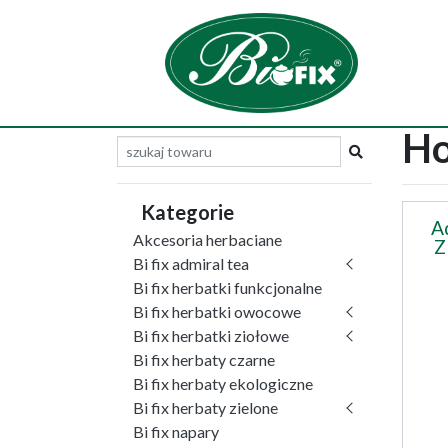
Ho
Kategorie
A
Akcesoria herbaciane
Z
Bi fix admiral tea
Bi fix herbatki funkcjonalne
Bi fix herbatki owocowe
Bi fix herbatki ziołowe
Bi fix herbaty czarne
Bi fix herbaty ekologiczne
Bi fix herbaty zielone
Bi fix napary