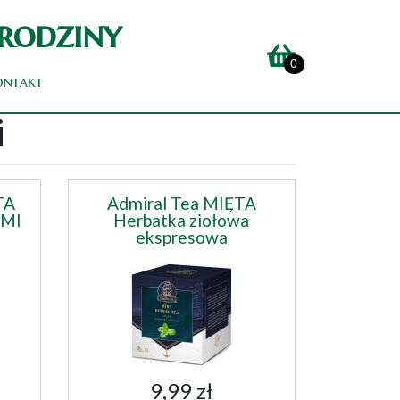
 rodziny
0
ontakt
i
TA
Admiral Tea MIĘTA
AMI
Herbatka ziołowa
ekspresowa
9,99 zł