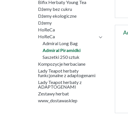
Bifix Herbaty Young Tea
Dżemy bez cukru
Dżemy ekologiczne
Dżemy
HoReCa
A
HoReCa
Admiral Long Bag
Admiral Piramidki
Saszetki 250 sztuk
Kompozycje herbaciane
Lady Teapot herbaty
funkcjonalne z adaptogenami
Lady Teapot herbaty z
ADAPTOGENAMI
Zestawy herbat
www_dostawasklep