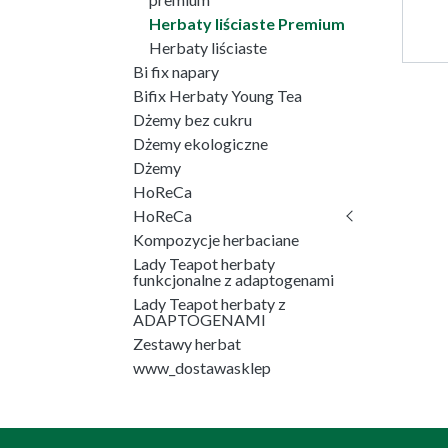
Herbaty liściaste Premium
Herbaty liściaste
Bi fix napary
Bifix Herbaty Young Tea
Dżemy bez cukru
Dżemy ekologiczne
Dżemy
HoReCa
HoReCa
Kompozycje herbaciane
Lady Teapot herbaty
funkcjonalne z adaptogenami
Lady Teapot herbaty z
ADAPTOGENAMI
Zestawy herbat
www_dostawasklep