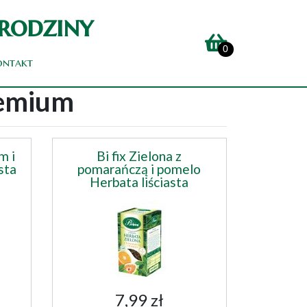
 rodziny
0
ontakt
remium
m i
Bi fix Zielona z
sta
pomarańczą i pomelo
Herbata liściasta
7,99 zł