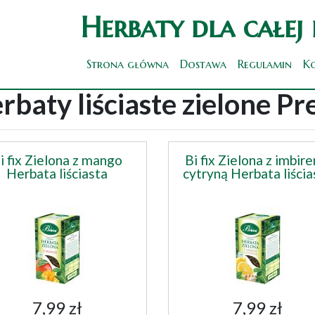
Herbaty dla całej
Strona główna
Dostawa
Regulamin
K
rbaty liściaste zielone P
i fix Zielona z mango
Bi fix Zielona z imbire
Herbata liściasta
cytryną Herbata liścia
7,99 zł
7,99 zł