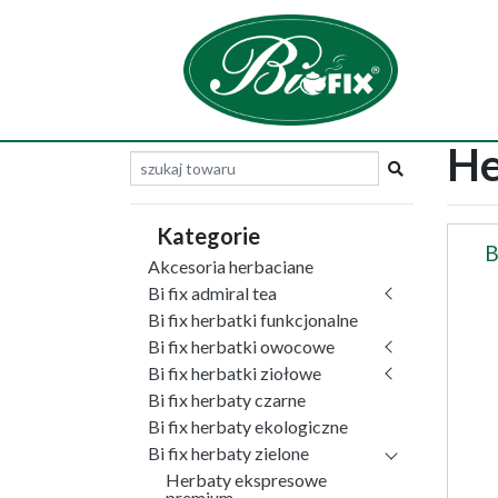
He
Kategorie
B
Akcesoria herbaciane
Bi fix admiral tea
Bi fix herbatki funkcjonalne
Bi fix herbatki owocowe
Bi fix herbatki ziołowe
Bi fix herbaty czarne
Bi fix herbaty ekologiczne
Bi fix herbaty zielone
Herbaty ekspresowe
premium