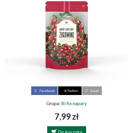
Facebook
X/Twitter
Email
Grupa:
Bi fix napary
7,99 zł
Do koszyka