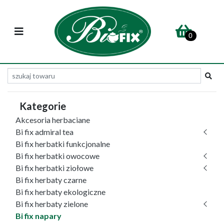
0
Kategorie
Akcesoria herbaciane
Bi fix admiral tea
Bi fix herbatki funkcjonalne
Bi fix herbatki owocowe
Bi fix herbatki ziołowe
Bi fix herbaty czarne
Bi fix herbaty ekologiczne
Bi fix herbaty zielone
Bi fix napary