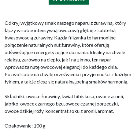
Odkryj wyjątkowy smak naszego naparu z żurawiną, który
łączy w sobie intensywną owocową głębię z subtelną
kwasowością żurawiny. Każda filiżanka to harmonijne
połączenie naturalnych nut żurawiny, które oferują
odświeżające i energetyzujące doznania. Idealny na chwile
relaksu, zarówno na ciepło, jak i na zimno, ten napar
wprowadza nutę owocowej elegancji do każdego dnia.
Pozwól sobie na chwilę orzeźwienia i przyjemności z każdym
łykiem, a także ciesz się naturalną, pełną smaków harmonią.
Składniki: owoce żurawiny, kwiat hibiskusa, owoce aronii,
jabłko, owoce czarnego bzu, owoce czarnej porzeczki,
owoce dzikiej róży, koncentrat soku z aronii, aromat.
Opakowanie: 100 g