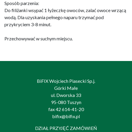
Sposób parzenia:
Do filiżanki wsypać 1 łyżeczkę owoców, zalać owoce wrzącą
wodą. Dla uzyskania pełnego naparu trzymać pod
przykryciem 3-8 minut.
Przechowywać w suchym miejscu.
BiFIX Wojciech Piasecki Sp.j.
Górki Małe
ul. Dworska 33
95-080 Tuszyn
fax 42 614-41-20
bifix@bifix.pl
DZIAŁ PRZYJĘĆ ZAMÓWIEŃ