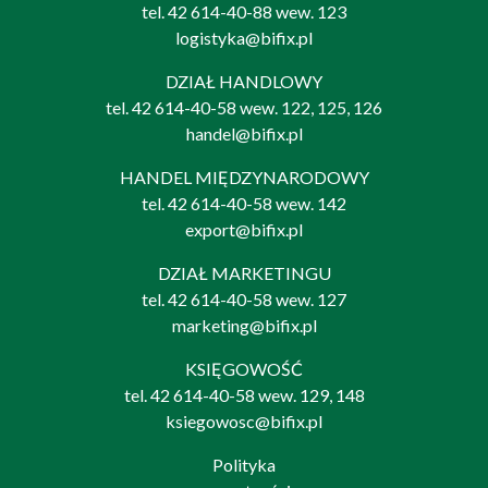
tel.
42 614-40-88
wew. 123
logistyka@bifix.pl
DZIAŁ HANDLOWY
tel.
42 614-40-58
wew. 122, 125, 126
handel@bifix.pl
HANDEL MIĘDZYNARODOWY
tel.
42 614-40-58
wew. 142
export@bifix.pl
DZIAŁ MARKETINGU
tel.
42 614-40-58
wew. 127
marketing@bifix.pl
KSIĘGOWOŚĆ
tel.
42 614-40-58
wew. 129, 148
ksiegowosc@bifix.pl
Polityka