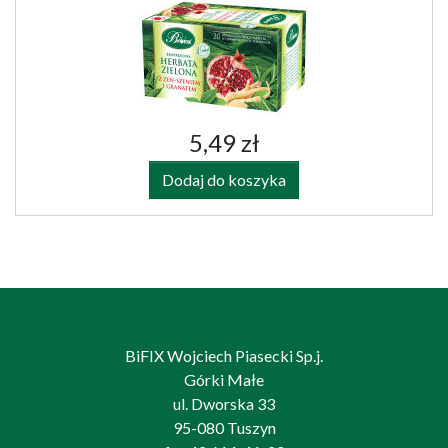
5,49 zł
Dodaj do koszyka
BiFIX Wojciech Piasecki Sp.j.
Górki Małe
ul. Dworska 33
95-080 Tuszyn