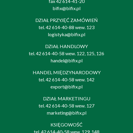
fax 42 614-41-20
bifix@bifix.pl
DZIAŁ PRZYJĘĆ ZAMÓWIEŃ
tel.
42 614-40-88
wew. 123
logistyka@bifix.pl
DZIAŁ HANDLOWY
tel.
42 614-40-58
wew. 122, 125, 126
handel@bifix.pl
HANDEL MIĘDZYNARODOWY
tel.
42 614-40-58
wew. 142
export@bifix.pl
DZIAŁ MARKETINGU
tel.
42 614-40-58
wew. 127
marketing@bifix.pl
KSIĘGOWOŚĆ
tel.
42 614-40-58
wew. 129, 148