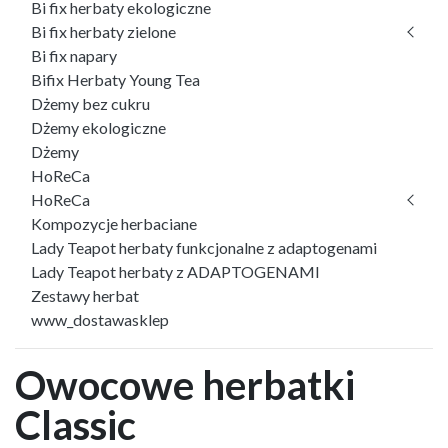
Bi fix herbaty ekologiczne
Bi fix herbaty zielone
Bi fix napary
Bifix Herbaty Young Tea
Dżemy bez cukru
Dżemy ekologiczne
Dżemy
HoReCa
HoReCa
Kompozycje herbaciane
Lady Teapot herbaty funkcjonalne z adaptogenami
Lady Teapot herbaty z ADAPTOGENAMI
Zestawy herbat
www_dostawasklep
Owocowe herbatki
Classic