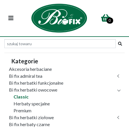
0
Kategorie
Akcesoria herbaciane
Bi fix admiral tea
Bi fix herbatki funkcjonalne
Bi fix herbatki owocowe
Classic
Herbaty specjalne
Premium
Bi fix herbatki ziołowe
Bi fix herbaty czarne