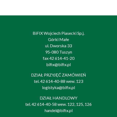
BiFIX Wojciech Piasecki Sp.j.
Górki Małe
ul. Dworska 33
95-080 Tuszyn
fax 42 614-41-20
bifix@bifix.pl
DZIAŁ PRZYJĘĆ ZAMÓWIEŃ
tel.
42 614-40-88
wew. 123
logistyka@bifix.pl
DZIAŁ HANDLOWY
tel.
42 614-40-58
wew. 122, 125, 126
handel@bifix.pl