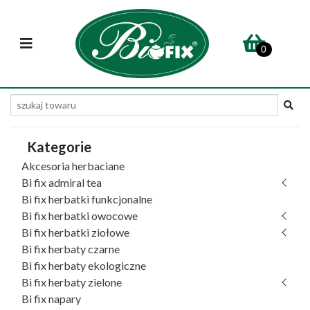
0
Kategorie
Akcesoria herbaciane
Bi fix admiral tea
Bi fix herbatki funkcjonalne
Bi fix herbatki owocowe
Bi fix herbatki ziołowe
Bi fix herbaty czarne
Bi fix herbaty ekologiczne
Bi fix herbaty zielone
Bi fix napary