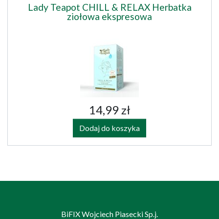
Lady Teapot CHILL & RELAX Herbatka
ziołowa ekspresowa
14,99 zł
Dodaj do koszyka
BiFIX Wojciech Piasecki Sp.j.