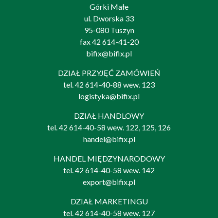
Górki Małe
ul. Dworska 33
95-080 Tuszyn
fax 42 614-41-20
bifix@bifix.pl
DZIAŁ PRZYJĘĆ ZAMÓWIEŃ
tel.
42 614-40-88
wew. 123
logistyka@bifix.pl
DZIAŁ HANDLOWY
tel.
42 614-40-58
wew. 122, 125, 126
handel@bifix.pl
HANDEL MIĘDZYNARODOWY
tel.
42 614-40-58
wew. 142
export@bifix.pl
DZIAŁ MARKETINGU
tel.
42 614-40-58
wew. 127