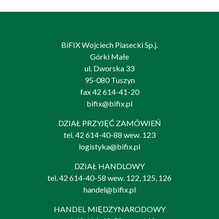
BiFIX Wojciech Piasecki Sp.j.
Górki Małe
ul. Dworska 33
95-080 Tuszyn
fax 42 614-41-20
bifix@bifix.pl
DZIAŁ PRZYJĘĆ ZAMÓWIEŃ
tel.
42 614-40-88
wew. 123
logistyka@bifix.pl
DZIAŁ HANDLOWY
tel.
42 614-40-58
wew. 122, 125, 126
handel@bifix.pl
HANDEL MIĘDZYNARODOWY