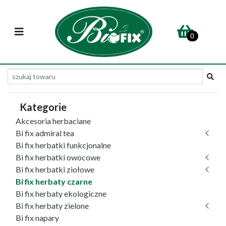
0
Kategorie
Akcesoria herbaciane
Bi fix admiral tea
Bi fix herbatki funkcjonalne
Bi fix herbatki owocowe
Bi fix herbatki ziołowe
Bi fix herbaty czarne
Bi fix herbaty ekologiczne
Bi fix herbaty zielone
Bi fix napary