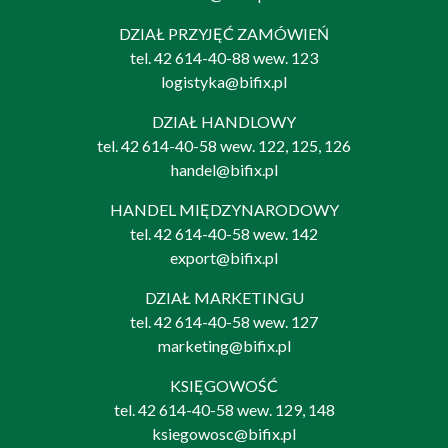
DZIAŁ PRZYJĘĆ ZAMÓWIEŃ
tel.
42 614-40-88
wew. 123
logistyka@bifix.pl
DZIAŁ HANDLOWY
tel.
42 614-40-58
wew. 122, 125, 126
handel@bifix.pl
HANDEL MIĘDZYNARODOWY
tel.
42 614-40-58
wew. 142
export@bifix.pl
DZIAŁ MARKETINGU
tel.
42 614-40-58
wew. 127
marketing@bifix.pl
KSIĘGOWOŚĆ
tel.
42 614-40-58
wew. 129, 148
ksiegowosc@bifix.pl