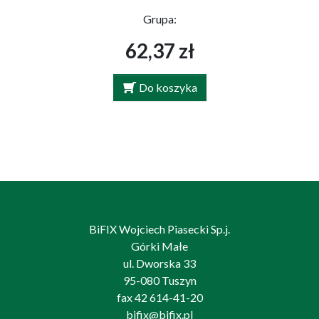
Grupa:
62,37 zł
Do koszyka
BiFIX Wojciech Piasecki Sp.j.
Górki Małe
ul. Dworska 33
95-080 Tuszyn
fax 42 614-41-20
bifix@bifix.pl