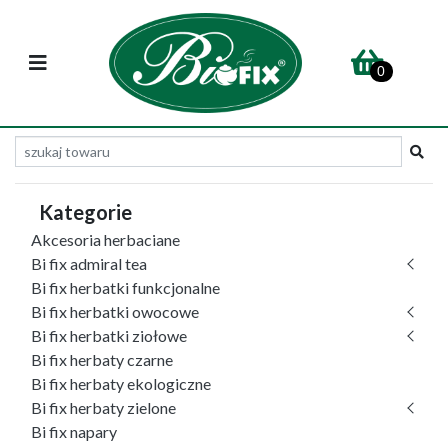
0
Kategorie
Akcesoria herbaciane
Bi fix admiral tea
Bi fix herbatki funkcjonalne
Bi fix herbatki owocowe
Bi fix herbatki ziołowe
Bi fix herbaty czarne
Bi fix herbaty ekologiczne
Bi fix herbaty zielone
Bi fix napary