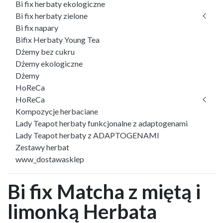
Bi fix herbaty ekologiczne
Bi fix herbaty zielone
Bi fix napary
Bifix Herbaty Young Tea
Dżemy bez cukru
Dżemy ekologiczne
Dżemy
HoReCa
HoReCa
Kompozycje herbaciane
Lady Teapot herbaty funkcjonalne z adaptogenami
Lady Teapot herbaty z ADAPTOGENAMI
Zestawy herbat
www_dostawasklep
Bi fix Matcha z miętą i
limonką Herbata