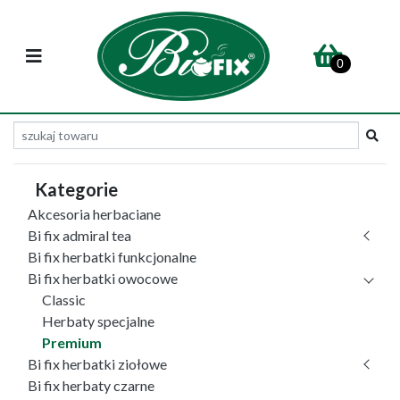
0
Kategorie
Akcesoria herbaciane
Bi fix admiral tea
Bi fix herbatki funkcjonalne
Bi fix herbatki owocowe
Classic
Herbaty specjalne
Premium
Bi fix herbatki ziołowe
Bi fix herbaty czarne