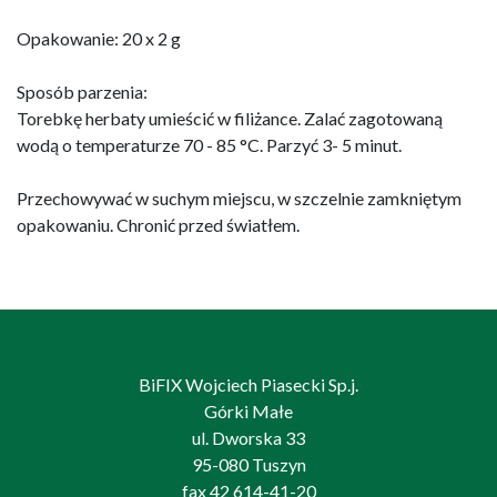
Opakowanie: 20 x 2 g
Sposób parzenia:
Torebkę herbaty umieścić w filiżance. Zalać zagotowaną
wodą o temperaturze 70 - 85 °C. Parzyć 3- 5 minut.
Przechowywać w suchym miejscu, w szczelnie zamkniętym
opakowaniu. Chronić przed światłem.
BiFIX Wojciech Piasecki Sp.j.
Górki Małe
ul. Dworska 33
95-080 Tuszyn
fax 42 614-41-20