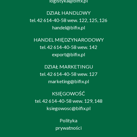
logistyka@bifix.pl
DZIAŁ HANDLOWY
tel.
42 614-40-58
wew. 122, 125, 126
handel@bifix.pl
HANDEL MIĘDZYNARODOWY
tel.
42 614-40-58
wew. 142
export@bifix.pl
DZIAŁ MARKETINGU
tel.
42 614-40-58
wew. 127
marketing@bifix.pl
KSIĘGOWOŚĆ
tel.
42 614-40-58
wew. 129, 148
ksiegowosc@bifix.pl
Polityka
prywatności