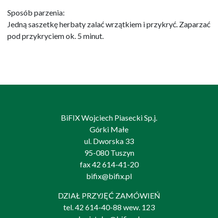
Sposób parzenia:
Jedną saszetkę herbaty zalać wrzątkiem i przykryć. Zaparzać
pod przykryciem ok. 5 minut.
BiFIX Wojciech Piasecki Sp.j.
Górki Małe
ul. Dworska 33
95-080 Tuszyn
fax 42 614-41-20
bifix@bifix.pl
DZIAŁ PRZYJĘĆ ZAMÓWIEŃ
tel.
42 614-40-88
wew. 123