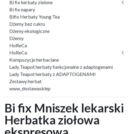
Bi fix herbaty zielone
Bi fix napary
Bifix Herbaty Young Tea
Dżemy bez cukru
Dżemy ekologiczne
Dżemy
HoReCa
HoReCa
Kompozycje herbaciane
Lady Teapot herbaty funkcjonalne z adaptogenami
Lady Teapot herbaty z ADAPTOGENAMI
Zestawy herbat
www_dostawasklep
Bi fix Mniszek lekarski
Herbatka ziołowa
ekspresowa