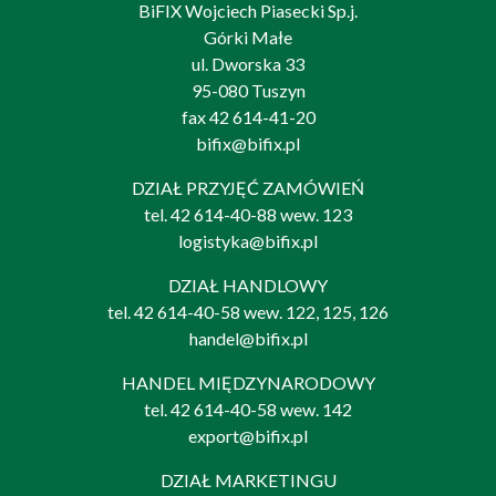
BiFIX Wojciech Piasecki Sp.j.
Górki Małe
ul. Dworska 33
95-080 Tuszyn
fax 42 614-41-20
bifix@bifix.pl
DZIAŁ PRZYJĘĆ ZAMÓWIEŃ
tel.
42 614-40-88
wew. 123
logistyka@bifix.pl
DZIAŁ HANDLOWY
tel.
42 614-40-58
wew. 122, 125, 126
handel@bifix.pl
HANDEL MIĘDZYNARODOWY
tel.
42 614-40-58
wew. 142
export@bifix.pl
DZIAŁ MARKETINGU