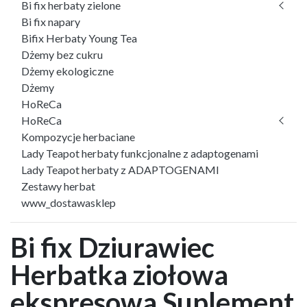
Bi fix herbaty zielone
Bi fix napary
Bifix Herbaty Young Tea
Dżemy bez cukru
Dżemy ekologiczne
Dżemy
HoReCa
HoReCa
Kompozycje herbaciane
Lady Teapot herbaty funkcjonalne z adaptogenami
Lady Teapot herbaty z ADAPTOGENAMI
Zestawy herbat
www_dostawasklep
Bi fix Dziurawiec
Herbatka ziołowa
ekspresowa Suplement