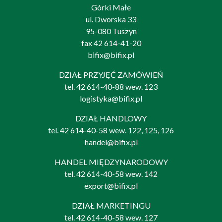
Górki Małe
ul. Dworska 33
95-080 Tuszyn
fax 42 614-41-20
bifix@bifix.pl
DZIAŁ PRZYJĘĆ ZAMÓWIEŃ
tel.
42 614-40-88
wew. 123
logistyka@bifix.pl
DZIAŁ HANDLOWY
tel.
42 614-40-58
wew. 122, 125, 126
handel@bifix.pl
HANDEL MIĘDZYNARODOWY
tel.
42 614-40-58
wew. 142
export@bifix.pl
DZIAŁ MARKETINGU
tel.
42 614-40-58
wew. 127