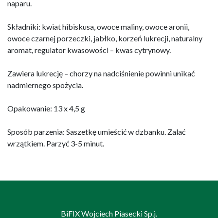
naparu.
Składniki: kwiat hibiskusa, owoce maliny, owoce aronii,
owoce czarnej porzeczki, jabłko, korzeń lukrecji, naturalny
aromat, regulator kwasowości – kwas cytrynowy.
Zawiera lukrecję – chorzy na nadciśnienie powinni unikać
nadmiernego spożycia.
Opakowanie: 13 x 4,5 g
Sposób parzenia: Saszetkę umieścić w dzbanku. Zalać
wrzątkiem. Parzyć 3-5 minut.
BiFIX Wojciech Piasecki Sp.j.