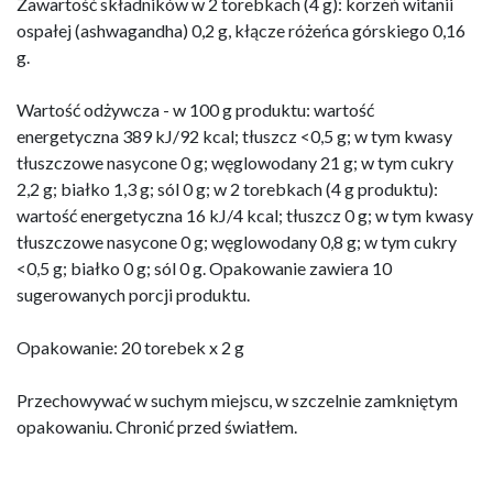
Zawartość składników w 2 torebkach (4 g): korzeń witanii
ospałej (ashwagandha) 0,2 g, kłącze różeńca górskiego 0,16
g.
Wartość odżywcza - w 100 g produktu: wartość
energetyczna 389 kJ/92 kcal; tłuszcz <0,5 g; w tym kwasy
tłuszczowe nasycone 0 g; węglowodany 21 g; w tym cukry
2,2 g; białko 1,3 g; sól 0 g; w 2 torebkach (4 g produktu):
wartość energetyczna 16 kJ/4 kcal; tłuszcz 0 g; w tym kwasy
tłuszczowe nasycone 0 g; węglowodany 0,8 g; w tym cukry
<0,5 g; białko 0 g; sól 0 g. Opakowanie zawiera 10
sugerowanych porcji produktu.
Opakowanie: 20 torebek x 2 g
Przechowywać w suchym miejscu, w szczelnie zamkniętym
opakowaniu. Chronić przed światłem.