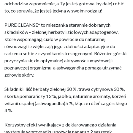
odchodzi w zapomnienie, a Ty jesteś gotowa, by dalej robić
to, co sprawia, że jesteś jedyna w swoim rodzaju!
PURE CLEANSE* to mieszanka starannie dobranych
składników - zielonej herbaty i ziołowych adaptogenów,
które wspomagają ciało w powrocie do naturalnej
równowagi i zwiększają jego zdolności adaptacyjne do
radzenia sobie z czynnikami stresogennymi. Różeniec górski
przyczynia się do optymalnej aktywności umysłowej i
poznawczej organizmu, a ashwagandha pomaga utrzymać
zdrowie skóry.
Składniki: liść herbaty zielonej 30 %, trawa cytrynowa 30 %,
skórka pomarańczy 13 %, jabłko, naturalne aromaty, korzeń
witanii ospałej (ashwagandha)5 %, kłącze różeńca górskiego
4 %.
Korzystny efekt wynikający z deklarowanego działania
występuje w przypadku spożycia naparu z 2 saszetek