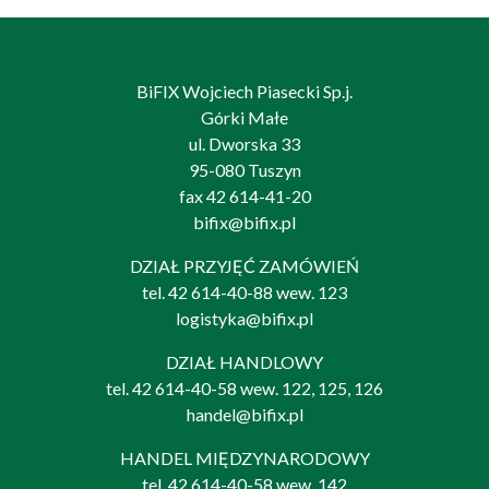
BiFIX Wojciech Piasecki Sp.j.
Górki Małe
ul. Dworska 33
95-080 Tuszyn
fax 42 614-41-20
bifix@bifix.pl
DZIAŁ PRZYJĘĆ ZAMÓWIEŃ
tel.
42 614-40-88
wew. 123
logistyka@bifix.pl
DZIAŁ HANDLOWY
tel.
42 614-40-58
wew. 122, 125, 126
handel@bifix.pl
HANDEL MIĘDZYNARODOWY
tel.
42 614-40-58
wew. 142