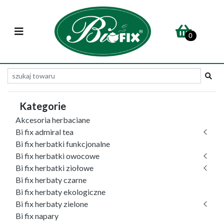
0
Kategorie
Akcesoria herbaciane
Bi fix admiral tea
Bi fix herbatki funkcjonalne
Bi fix herbatki owocowe
Bi fix herbatki ziołowe
Bi fix herbaty czarne
Bi fix herbaty ekologiczne
Bi fix herbaty zielone
Bi fix napary