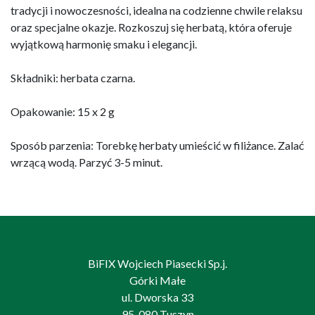
tradycji i nowoczesności, idealna na codzienne chwile relaksu
oraz specjalne okazje. Rozkoszuj się herbatą, która oferuje
wyjątkową harmonię smaku i elegancji.
Składniki: herbata czarna.
Opakowanie: 15 x 2 g
Sposób parzenia: Torebkę herbaty umieścić w filiżance. Zalać
wrzącą wodą. Parzyć 3-5 minut.
BiFIX Wojciech Piasecki Sp.j.
Górki Małe
ul. Dworska 33
95-080 Tuszyn