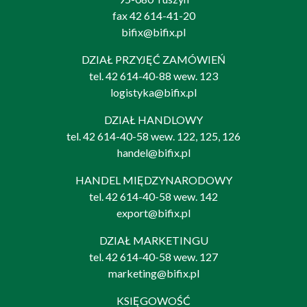
fax 42 614-41-20
bifix@bifix.pl
DZIAŁ PRZYJĘĆ ZAMÓWIEŃ
tel.
42 614-40-88
wew. 123
logistyka@bifix.pl
DZIAŁ HANDLOWY
tel.
42 614-40-58
wew. 122, 125, 126
handel@bifix.pl
HANDEL MIĘDZYNARODOWY
tel.
42 614-40-58
wew. 142
export@bifix.pl
DZIAŁ MARKETINGU
tel.
42 614-40-58
wew. 127
marketing@bifix.pl
KSIĘGOWOŚĆ