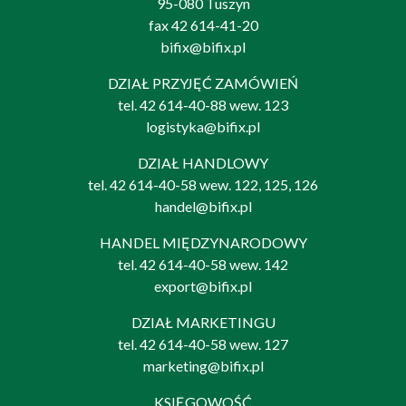
95-080 Tuszyn
fax 42 614-41-20
bifix@bifix.pl
DZIAŁ PRZYJĘĆ ZAMÓWIEŃ
tel.
42 614-40-88
wew. 123
logistyka@bifix.pl
DZIAŁ HANDLOWY
tel.
42 614-40-58
wew. 122, 125, 126
handel@bifix.pl
HANDEL MIĘDZYNARODOWY
tel.
42 614-40-58
wew. 142
export@bifix.pl
DZIAŁ MARKETINGU
tel.
42 614-40-58
wew. 127
marketing@bifix.pl
KSIĘGOWOŚĆ