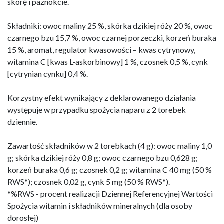
skórę i paznokcie.
Składniki: owoc maliny 25 %, skórka dzikiej róży 20 %, owoc
czarnego bzu 15,7 %, owoc czarnej porzeczki, korzeń buraka
15 %, aromat, regulator kwasowości – kwas cytrynowy,
witamina C [kwas L-askorbinowy] 1 %, czosnek 0,5 %, cynk
[cytrynian cynku] 0,4 %.
Korzystny efekt wynikający z deklarowanego działania
występuje w przypadku spożycia naparu z 2 torebek
dziennie.
Zawartość składników w 2 torebkach (4 g): owoc maliny 1,0
g; skórka dzikiej róży 0,8 g; owoc czarnego bzu 0,628 g;
korzeń buraka 0,6 g; czosnek 0,2 g; witamina C 40 mg (50 %
RWS*); czosnek 0,02 g, cynk 5 mg (50 % RWS*).
*%RWS - procent realizacji Dziennej Referencyjnej Wartości
Spożycia witamin i składników mineralnych (dla osoby
dorosłej)