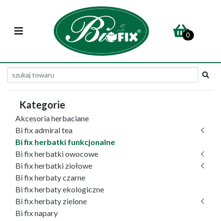
0
Kategorie
Akcesoria herbaciane
Bi fix admiral tea
Bi fix herbatki funkcjonalne
Bi fix herbatki owocowe
Bi fix herbatki ziołowe
Bi fix herbaty czarne
Bi fix herbaty ekologiczne
Bi fix herbaty zielone
Bi fix napary