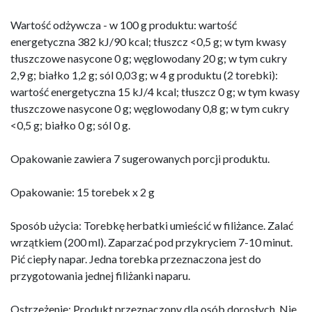
Wartość odżywcza - w 100 g produktu: wartość
energetyczna 382 kJ/90 kcal; tłuszcz <0,5 g; w tym kwasy
tłuszczowe nasycone 0 g; węglowodany 20 g; w tym cukry
2,9 g; białko 1,2 g; sól 0,03 g; w 4 g produktu (2 torebki):
wartość energetyczna 15 kJ/4 kcal; tłuszcz 0 g; w tym kwasy
tłuszczowe nasycone 0 g; węglowodany 0,8 g; w tym cukry
<0,5 g; białko 0 g; sól 0 g.
Opakowanie zawiera 7 sugerowanych porcji produktu.
Opakowanie: 15 torebek x 2 g
Sposób użycia: Torebkę herbatki umieścić w filiżance. Zalać
wrzątkiem (200 ml). Zaparzać pod przykryciem 7-10 minut.
Pić ciepły napar. Jedna torebka przeznaczona jest do
przygotowania jednej filiżanki naparu.
Ostrzeżenie: Produkt przeznaczony dla osób dorosłych. Nie