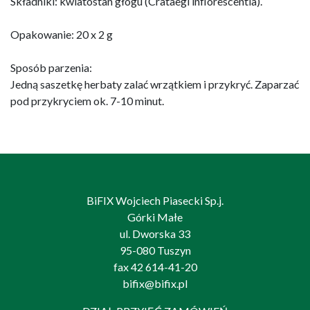
Składniki: kwiatostan głogu (Crataegi inflorescentia).
Opakowanie: 20 x 2 g
Sposób parzenia:
Jedną saszetkę herbaty zalać wrzątkiem i przykryć. Zaparzać
pod przykryciem ok. 7-10 minut.
BiFIX Wojciech Piasecki Sp.j.
Górki Małe
ul. Dworska 33
95-080 Tuszyn
fax 42 614-41-20
bifix@bifix.pl