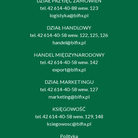
DZIAŁ PRZYJĘĆ ZAMÓWIEŃ
tel.
42 614-40-88
wew. 123
logistyka@bifix.pl
DZIAŁ HANDLOWY
tel.
42 614-40-58
wew. 122, 125, 126
handel@bifix.pl
HANDEL MIĘDZYNARODOWY
tel.
42 614-40-58
wew. 142
export@bifix.pl
DZIAŁ MARKETINGU
tel.
42 614-40-58
wew. 127
marketing@bifix.pl
KSIĘGOWOŚĆ
tel.
42 614-40-58
wew. 129, 148
ksiegowosc@bifix.pl
Polityka