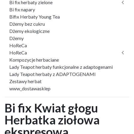
Bi fix herbaty zielone
Bi fix napary
Bifix Herbaty Young Tea
Dżemy bez cukru
Dżemy ekologiczne
Dżemy
HoReCa
HoReCa
Kompozycje herbaciane
Lady Teapot herbaty funkcjonalne z adaptogenami
Lady Teapot herbaty z ADAPTOGENAMI
Zestawy herbat
www_dostawasklep
Bi fix Kwiat głogu
Herbatka ziołowa
ekspresowa