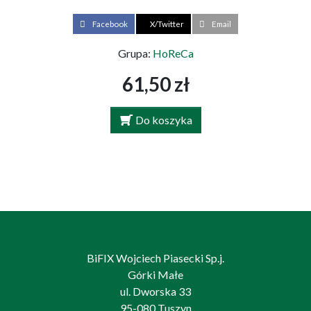
Facebook
X/Twitter
Email
Grupa:
HoReCa
61,50 zł
Do koszyka
BiFIX Wojciech Piasecki Sp.j.
Górki Małe
ul. Dworska 33
95-080 Tuszyn