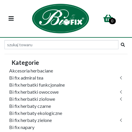
0
Kategorie
Akcesoria herbaciane
Bi fix admiral tea
Bi fix herbatki funkcjonalne
Bi fix herbatki owocowe
Bi fix herbatki ziołowe
Bi fix herbaty czarne
Bi fix herbaty ekologiczne
Bi fix herbaty zielone
Bi fix napary