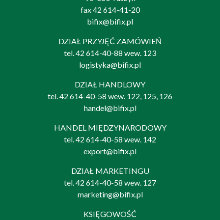
fax 42 614-41-20
bifix@bifix.pl
DZIAŁ PRZYJĘĆ ZAMÓWIEŃ
tel.
42 614-40-88
wew. 123
logistyka@bifix.pl
DZIAŁ HANDLOWY
tel.
42 614-40-58
wew. 122, 125, 126
handel@bifix.pl
HANDEL MIĘDZYNARODOWY
tel.
42 614-40-58
wew. 142
export@bifix.pl
DZIAŁ MARKETINGU
tel.
42 614-40-58
wew. 127
marketing@bifix.pl
KSIĘGOWOŚĆ