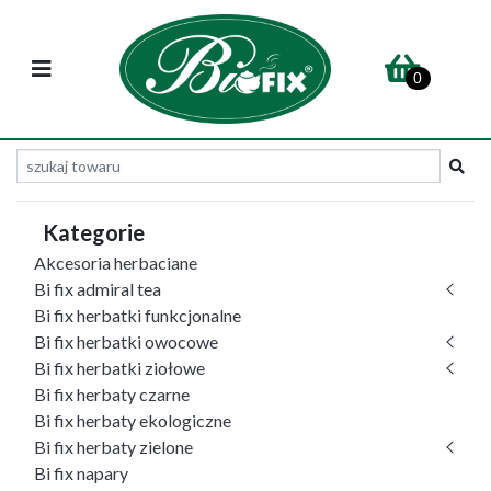
0
Kategorie
Akcesoria herbaciane
Bi fix admiral tea
Bi fix herbatki funkcjonalne
Bi fix herbatki owocowe
Bi fix herbatki ziołowe
Bi fix herbaty czarne
Bi fix herbaty ekologiczne
Bi fix herbaty zielone
Bi fix napary