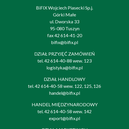
BiFIX Wojciech Piasecki Sp.j.
Górki Małe
ul. Dworska 33
95-080 Tuszyn
fax 42 614-41-20
bifix@bifix.pl
DZIAŁ PRZYJĘĆ ZAMÓWIEŃ
tel.
42 614-40-88
wew. 123
logistyka@bifix.pl
DZIAŁ HANDLOWY
tel.
42 614-40-58
wew. 122, 125, 126
handel@bifix.pl
HANDEL MIĘDZYNARODOWY
tel.
42 614-40-58
wew. 142
export@bifix.pl